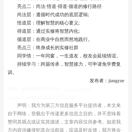
亮点二：尚法·悟道·得道·循道的修行路径
尚法层：遵循时代成功的底层逻辑;
悟道层：理解智慧的核心要义;
得道层：通过实修将智慧内化;
循道层：在商业中自然而然地践行。
亮点三：终身成长的实修社群
同学情：一年同窗，一生道友，校友会延续情谊。
持续学习：跨届传承，智慧接力，可申请免学费复
训。
发布者：jiangyue
来源：
研修班网
本页网址：
http://zc.china-
b.com/shanghaijiaotong/21833.html
声明：我方为第三方信息服务平台提供者，本文来
自于网络，登载出于传递更多信息之目的，并不意味着
赞同其观点或证实其描述，文章内容仅供参考。如若我
方内容涉嫌侵犯其合法权益，应该及时反馈，我方将会