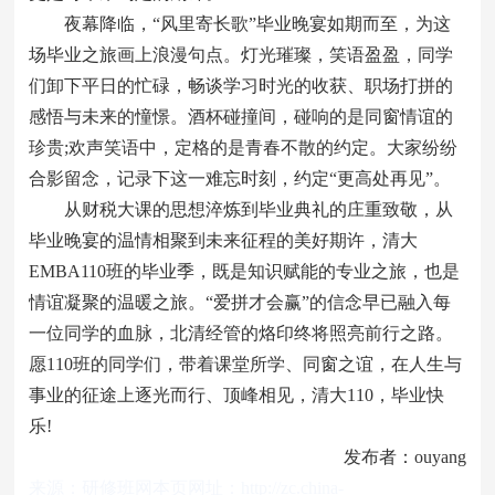
夜幕降临，“风里寄长歌”毕业晚宴如期而至，为这
场毕业之旅画上浪漫句点。灯光璀璨，笑语盈盈，同学
们卸下平日的忙碌，畅谈学习时光的收获、职场打拼的
感悟与未来的憧憬。酒杯碰撞间，碰响的是同窗情谊的
珍贵;欢声笑语中，定格的是青春不散的约定。大家纷纷
合影留念，记录下这一难忘时刻，约定“更高处再见”。
从财税大课的思想淬炼到毕业典礼的庄重致敬，从
毕业晚宴的温情相聚到未来征程的美好期许，清大
EMBA110班的毕业季，既是知识赋能的专业之旅，也是
情谊凝聚的温暖之旅。“爱拼才会赢”的信念早已融入每
一位同学的血脉，北清经管的烙印终将照亮前行之路。
愿110班的同学们，带着课堂所学、同窗之谊，在人生与
事业的征途上逐光而行、顶峰相见，清大110，毕业快
乐!
发布者：ouyang
来源：
研修班网
本页网址：
http://zc.china-