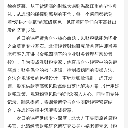
徐徐落幕。从干货满满的财税大课到温馨庄重的毕业典
礼，从思想的碰撞到离别的不舍，每一个瞬间都镌刻
着“爱拼才会赢”的班级底色，见证着同学们向更高处出
发的坚定步伐。
首日的课程聚焦企业核心命题，以财税赋能为毕业
之旅奠定专业基石。北清经管财税研究所首席讲师肖尧
老师率先开讲《金税四期下的企业财务管理与风险管
控》，作为实战派财税专家，他直击企业经营中的关键
痛点：财务保全的核心逻辑、控制权稳固的实操方法、
合法合规降负的路径设计，更针对账款混乱、虚开发
票、股东借款等高频风险点给出落地解决方案，让“用好
财税政策、规避稽查风险”的理念深入人心。同学们专注
记录、踊跃提问，将课堂所学与企业实际经营紧密结
合，在思维碰撞中沉淀实战智慧。
次日的课程延续专业深度，北大方正集团原首席税
务官、北清经管财税研究所研究员吴小娟老师带来《税