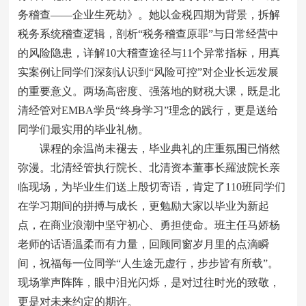
务稽查——企业生死劫》。她以金税四期为背景，拆解
税务系统稽查逻辑，剖析“税务稽查原罪”与日常经营中
的风险隐患，详解10大稽查途径与11个异常指标，用真
实案例让同学们深刻认识到“风险可控”对企业长远发展
的重要意义。两场高密度、强落地的财税大课，既是北
清经管对EMBA学员“终身学习”理念的践行，更是送给
同学们最实用的毕业礼物。
课程的余温尚未褪去，毕业典礼的庄重氛围已悄然
弥漫。北清经管执行院长、北清资本董事长羅波院长亲
临现场，为毕业生们送上殷切寄语，肯定了110班同学们
在学习期间的拼搏与成长，更勉励大家以毕业为新起
点，在商业浪潮中坚守初心、勇担使命。班主任马娇杨
老师的话语温柔而有力量，回顾同窗岁月里的点滴瞬
间，祝福每一位同学“人生途无虚行，步步皆有所载”。
现场掌声阵阵，眼中泪光闪烁，是对过往时光的致敬，
更是对未来约定的期许。