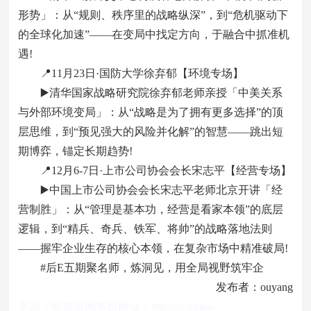
形势」：从“规则、秩序里的战略纵深”，到“危机驱动下
的全球化加速”——在变局中找定方向，于融合中抓准机
遇!
📍11月23日·国防大学徐弃郁【环境专场】
▶️清华国家战略研究院徐弃郁老师亲授「中美关系
与外部环境变局」：从“战略是为了拥有更多选择”的顶
层思维，到“预见强大的风险并化解”的智慧——跳出短
期博弈，锚定长期趋势!
📍12月6-7日·上市公司协会会长宋志平【经营专场】
▶️中国上市公司协会会长宋志平老师北京开讲「经
营制胜」：从“管理是基本功，经营是看家本领”的底层
逻辑，到“精兵、奇兵、铁军、将帅”的战略落地法则
——握牢企业生存的核心本领，在复杂市场中精准破局!
#后E五期聚名师，炼洞见，用全局视野筑牢企
发布者：ouyang
来源：
研修班网
本页网址：
http://zc.china-