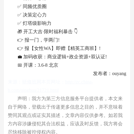
✅ 同频优质圈
✅ 决策定心力
✅ 灯塔级影响力
🎁 开工大吉·限时福利暴击 👇
👉 报一门，学两门!
👉 报【女性WA】即赠【精英工商班】!
💼 加码收获：商业逻辑+政企资源+双认证!
📅 开课：3.6-8 北京
发布者：ouyang
来源：
研修班网
本页网址：
http://zc.china-
b.com/qinghua/21721.html
声明：我方为第三方信息服务平台提供者，本文来
自于网络，登载出于传递更多信息之目的，并不意味着
赞同其观点或证实其描述，文章内容仅供参考。如若我
方内容涉嫌侵犯其合法权益，应该及时反馈，我方将会
尽快移除被控侵权内容。