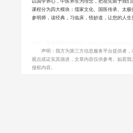
以国学养心，中医养生为理念，把祖先留予我们
课程分为四大模块：儒家文化、国医传承、太极
参明师，读经典，习临床，悟妙道，让您的人生
来源：
研修班网
本页网址：
http://zc.china-b.com/
声明：我方为第三方信息服务平台提供者，本
观点或证实其描述，文章内容仅供参考。如若我
侵权内容。